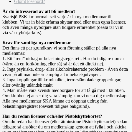
Glömt lösenord?
Är du intresserad av att bli medlem?
Svartsjö PSK tar normalt sett varje år in nya medlemmar till
klubben. Vi tar in både erfarna skyttar med eller utan egna licenser,
och även många nybörjare utan tidigare erfarenhet (dessa tar vi in
via vår nybörjarkurs).
Krav för samtliga nya medlemmar
Det finns ett par grundkrav vi som förening ställer på alla nya
medlemmar:
1. Ett “rent” utdrag ur belastningsregistret - Har du tidigare domar
(värre än en fortkörning eller så) så är det ett direkt nej.
2. Inga psykiska, drog- eller alkoholrelaterade problem - Även detta
visar på att man inte är lämplig att inneha skjutvapen.
3. Inga kopplingar till kriminalitet, terrorstämplade grupperingar,
eller ovänlig utländsk makt.
4. Man måste vara svensk medborgare för att få gå med i klubben.
Om klubben ej anser dig vara lämplig kan vi neka dig medlemskap.
Alla nya medlemmar SKA lämna ett oöppnat utdrag från
belastningsregistret (oavsett tidigare bakgrund).
Har du redan licenser och/eller Pistolskyttekortet?
Om du redan har licenser (eller åtminstone Pistolskyttekortet) sedan
tidigare så ansöker du om medlemskap genom att fylla i och skicka