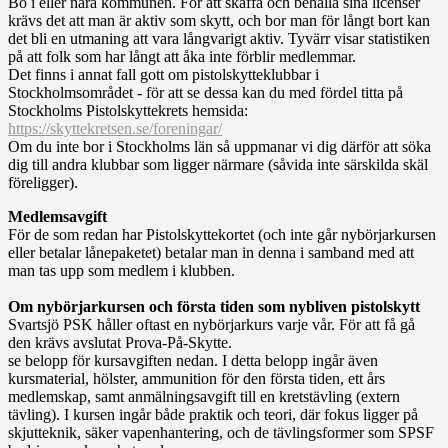
Bo i eller nära kommunen. För att skaffa och behålla sina licenser
krävs det att man är aktiv som skytt, och bor man för långt bort kan
det bli en utmaning att vara långvarigt aktiv. Tyvärr visar statistiken
på att folk som har långt att åka inte förblir medlemmar.
Det finns i annat fall gott om pistolskytteklubbar i
Stockholmsområdet - för att se dessa kan du med fördel titta på
Stockholms Pistolskyttekrets hemsida:
https://skyttekretsen.se/foreningar/
Om du inte bor i Stockholms län så uppmanar vi dig därför att söka
dig till andra klubbar som ligger närmare (såvida inte särskilda skäl
föreligger).
Medlemsavgift
För de som redan har Pistolskyttekortet (och inte går nybörjarkursen
eller betalar lånepaketet) betalar man in denna i samband med att
man tas upp som medlem i klubben.
Om nybörjarkursen och första tiden som nybliven pistolskytt
Svartsjö PSK håller oftast en nybörjarkurs varje vår. För att få gå
den krävs avslutat Prova-På-Skytte.
se belopp för kursavgiften nedan. I detta belopp ingår även
kursmaterial, hölster, ammunition för den första tiden, ett års
medlemskap, samt anmälningsavgift till en kretstävling (extern
tävling). I kursen ingår både praktik och teori, där fokus ligger på
skjutteknik, säker vapenhantering, och de tävlingsformer som SPSF