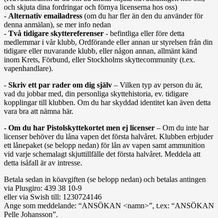
och skjuta dina fordringar och förnya licenserna hos oss)
-
Alternativ emailadress
(om du har fler än den du använder för
denna anmälan), se mer info nedan
-
Två tidigare skyttereferenser
- befintliga eller före detta
medlemmar i vår klubb, Ordförande eller annan ur styrelsen från din
tidigare eller nuvarande klubb, eller någon annan, allmänt känd
inom Krets, Förbund, eller Stockholms skyttecommunity (t.ex.
vapenhandlare).
-
Skriv ett par rader om dig själv
– Vilken typ av person du är,
vad du jobbar med, din personliga skyttehistoria, ev. tidigare
kopplingar till klubben. Om du har skyddad identitet kan även detta
vara bra att nämna här.
- Om du har Pistolskyttekortet men ej licenser
– Om du inte har
licenser behöver du låna vapen det första halvåret. Klubben erbjuder
ett lånepaket (se belopp nedan) för lån av vapen samt ammunition
vid varje schemalagt skjuttillfälle det första halvåret. Meddela att
detta isåfall är av intresse.
Betala sedan in köavgiften (se belopp nedan) och betalas antingen
via Plusgiro: 439 38 10-9
eller via Swish till: 1230724146
Ange som meddelande: “ANSÖKAN <namn>”, t.ex: “ANSÖKAN
Pelle Johansson”.