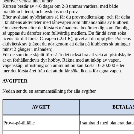
bedriver verksamhet under.
Kursen består av 4-6 dagar om 2-3 timmar vardera, med både
praktik och teori, och avslutas med prov.
Efter avslutad nybörjarkurs så får du provmedlemskap, och får delta
i klubbens aktiviteter med lånevapen som tillhandahålls av klubben.
Om styrelsen efter de första 6 månaderna bedömer dig som lämplig
så upptas du därefter som fullvärdig medlem. Du får då även söka
licens för ditt första C-vapen (.22LR), givet att du uppfyller Polisens
aktivitetskrav (något du gör genom att delta på klubbens skjutningar
minst 2 gånger i månaden).
För de som inte skjutit förr så är det också bra att veta att pistolskytte
är en förhållandevis dyr hobby. Räkna med att inköp av vapen,
vapenskåp, utrustning och ammunition kan kosta 10-20.000 eller
mer det första året från det att du får söka licens för egna vapen.
AVGIFTER
Nedan ser du en sammanställning för alla avgifter.
AVGIFT
BETALA
Prova-på-tillfälle
I samband med planerat dat