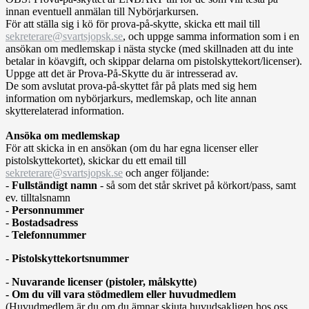
innan eventuell anmälan till Nybörjarkursen.
För att ställa sig i kö för prova-på-skytte, skicka ett mail till
sekreterare@svartsjopsk.se
, och uppge samma information som i en
ansökan om medlemskap i nästa stycke (med skillnaden att du inte
betalar in köavgift, och skippar delarna om pistolskyttekort/licenser).
Uppge att det är Prova-På-Skytte du är intresserad av.
De som avslutat prova-på-skyttet får på plats med sig hem
information om nybörjarkurs, medlemskap, och lite annan
skytterelaterad information.
Ansöka om medlemskap
För att skicka in en ansökan (om du har egna licenser eller
pistolskyttekortet), skickar du ett email till
sekreterare@svartsjopsk.se
och anger följande:
-
Fullständigt namn
- så som det står skrivet på körkort/pass, samt
ev. tilltalsnamn
-
Personnummer
-
Bostadsadress
-
Telefonnummer
-
Pistolskyttekortsnummer
-
Nuvarande licenser (pistoler, målskytte)
- Om du vill vara stödmedlem eller huvudmedlem
(Huvudmedlem är du om du ämnar skjuta huvudsakligen hos oss,