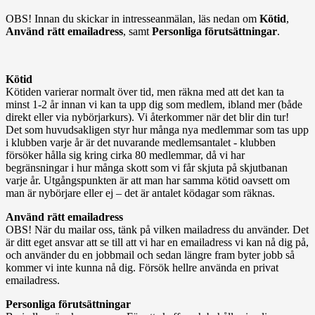
OBS! Innan du skickar in intresseanmälan, läs nedan om
Kötid
,
Använd rätt emailadress
, samt
Personliga förutsättningar
.
Kötid
Kötiden varierar normalt över tid, men räkna med att det kan ta
minst 1-2 år innan vi kan ta upp dig som medlem, ibland mer (både
direkt eller via nybörjarkurs). Vi återkommer när det blir din tur!
Det som huvudsakligen styr hur många nya medlemmar som tas upp
i klubben varje år är det nuvarande medlemsantalet - klubben
försöker hålla sig kring cirka 80 medlemmar, då vi har
begränsningar i hur många skott som vi får skjuta på skjutbanan
varje år. Utgångspunkten är att man har samma kötid oavsett om
man är nybörjare eller ej – det är antalet ködagar som räknas.
Använd rätt emailadress
OBS! När du mailar oss, tänk på vilken mailadress du använder. Det
är ditt eget ansvar att se till att vi har en emailadress vi kan nå dig på,
och använder du en jobbmail och sedan längre fram byter jobb så
kommer vi inte kunna nå dig. Försök hellre använda en privat
emailadress.
Personliga förutsättningar