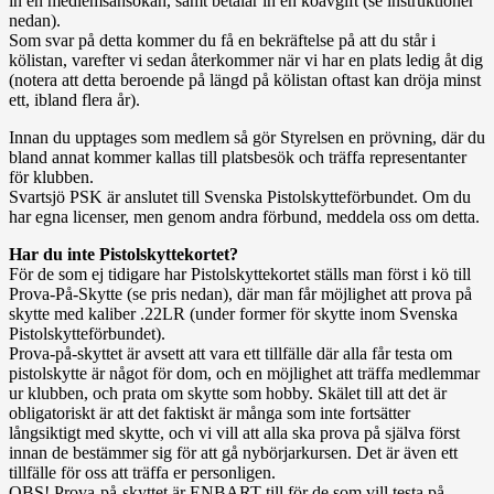
in en medlemsansökan, samt betalar in en köavgift (se instruktioner
nedan).
Som svar på detta kommer du få en bekräftelse på att du står i
kölistan, varefter vi sedan återkommer när vi har en plats ledig åt dig
(notera att detta beroende på längd på kölistan oftast kan dröja minst
ett, ibland flera år).
Innan du upptages som medlem så gör Styrelsen en prövning, där du
bland annat kommer kallas till platsbesök och träffa representanter
för klubben.
Svartsjö PSK är anslutet till Svenska Pistolskytteförbundet. Om du
har egna licenser, men genom andra förbund, meddela oss om detta.
Har du inte Pistolskyttekortet?
För de som ej tidigare har Pistolskyttekortet ställs man först i kö till
Prova-På-Skytte (se pris nedan), där man får möjlighet att prova på
skytte med kaliber .22LR (under former för skytte inom Svenska
Pistolskytteförbundet).
Prova-på-skyttet är avsett att vara ett tillfälle där alla får testa om
pistolskytte är något för dom, och en möjlighet att träffa medlemmar
ur klubben, och prata om skytte som hobby. Skälet till att det är
obligatoriskt är att det faktiskt är många som inte fortsätter
långsiktigt med skytte, och vi vill att alla ska prova på själva först
innan de bestämmer sig för att gå nybörjarkursen. Det är även ett
tillfälle för oss att träffa er personligen.
OBS! Prova-på-skyttet är ENBART till för de som vill testa på