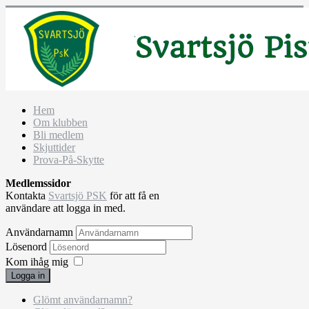
Hem
Om klubben
Bli medlem
Skjuttider
Prova-På-Skytte
Medlemssidor
Kontakta
Svartsjö PSK
för att få en
användare att logga in med.
Användarnamn
Lösenord
Kom ihåg mig
Logga in
Glömt användarnamn?