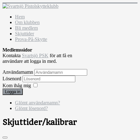
Hem
Om klubben
Bli medlem
Skjuttider
Prova-På-Skytte
Medlemssidor
Kontakta
Svartsjö PSK
för att få en
användare att logga in med.
Användarnamn
Lösenord
Kom ihåg mig
Logga in
Glömt användarnamn?
Glömt lösenord?
Skjuttider/kalibrar