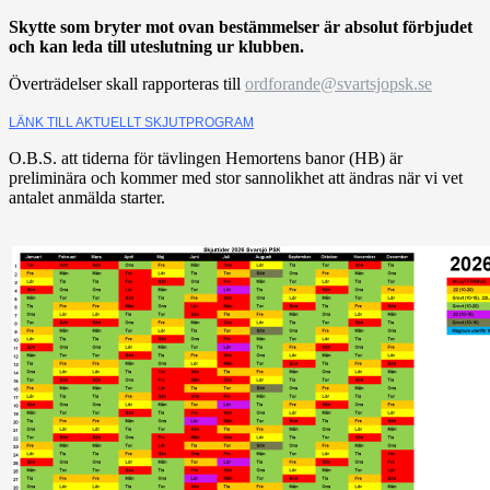
Skytte som bryter mot ovan bestämmelser är absolut förbjudet
och kan leda till uteslutning ur klu
bben.
Överträdelser skall rapporteras till
ordforande@svartsjopsk.se
LÄNK TILL AKTUELLT SKJUTPROGRAM
O.B.S. att tiderna för tävlingen Hemortens banor (HB) är
preliminära och kommer med stor sannolikhet att ändras när vi vet
antalet anmälda starter.