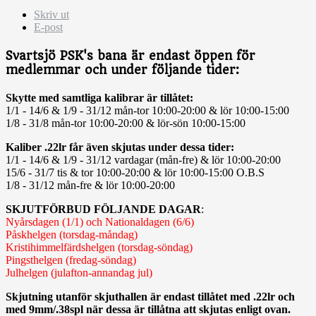
Skriv ut
E-post
Svartsjö PSK's bana är endast öppen för
medlemmar och under följande tider:
Skytte med samtliga kalibrar är tillåtet:
1/1 - 14/6 & 1/9 - 31/12 mån-tor 10:00-20:00 & lör 10:00-15:00
1/8 - 31/8 mån-tor 10:00-20:00 & lör-sön 10:00-15:00
Kaliber .22lr får även skjutas under dessa tider:
1/1 - 14/6 & 1/9 - 31/12 vardagar (mån-fre) & lör 10:00-20:00
15/6 - 31/7 tis & tor 10:00-20:00 & lör 10:00-15:00 O.B.S
1/8 - 31/12 mån-fre & lör 10:00-20:00
SKJUTFÖRBUD FÖLJANDE DAGAR
:
Nyårsdagen (1/1) och Nationaldagen (6/6)
Påskhelgen (torsdag-måndag)
Kristihimmelfärdshelgen (torsdag-söndag)
Pingsthelgen (fredag-söndag)
Julhelgen (julafton-annandag jul)
Skjutning utanför skjuthallen är endast tillåtet med .22lr och
med 9mm/.38spl när dessa är tillåtna att skjutas enligt ovan.