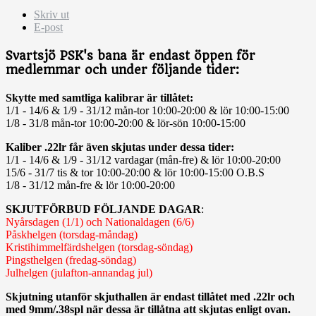
Skriv ut
E-post
Svartsjö PSK's bana är endast öppen för
medlemmar och under följande tider:
Skytte med samtliga kalibrar är tillåtet:
1/1 - 14/6 & 1/9 - 31/12 mån-tor 10:00-20:00 & lör 10:00-15:00
1/8 - 31/8 mån-tor 10:00-20:00 & lör-sön 10:00-15:00
Kaliber .22lr får även skjutas under dessa tider:
1/1 - 14/6 & 1/9 - 31/12 vardagar (mån-fre) & lör 10:00-20:00
15/6 - 31/7 tis & tor 10:00-20:00 & lör 10:00-15:00 O.B.S
1/8 - 31/12 mån-fre & lör 10:00-20:00
SKJUTFÖRBUD FÖLJANDE DAGAR
:
Nyårsdagen (1/1) och Nationaldagen (6/6)
Påskhelgen (torsdag-måndag)
Kristihimmelfärdshelgen (torsdag-söndag)
Pingsthelgen (fredag-söndag)
Julhelgen (julafton-annandag jul)
Skjutning utanför skjuthallen är endast tillåtet med .22lr och
med 9mm/.38spl när dessa är tillåtna att skjutas enligt ovan.