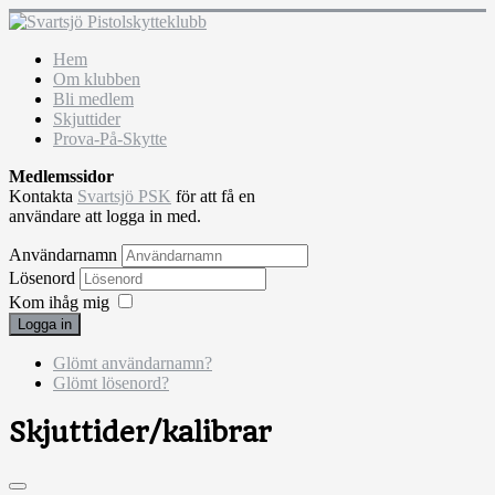
Hem
Om klubben
Bli medlem
Skjuttider
Prova-På-Skytte
Medlemssidor
Kontakta
Svartsjö PSK
för att få en
användare att logga in med.
Användarnamn
Lösenord
Kom ihåg mig
Logga in
Glömt användarnamn?
Glömt lösenord?
Skjuttider/kalibrar