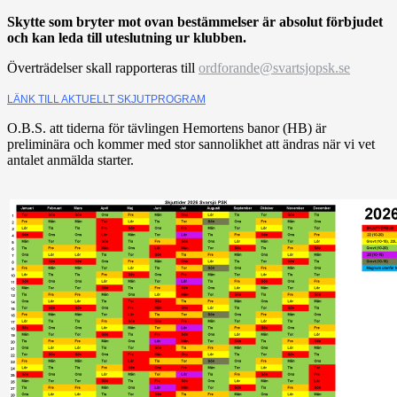
Skytte som bryter mot ovan bestämmelser är absolut förbjudet
och kan leda till uteslutning ur klu
bben.
Överträdelser skall rapporteras till
ordforande@svartsjopsk.se
LÄNK TILL AKTUELLT SKJUTPROGRAM
O.B.S. att tiderna för tävlingen Hemortens banor (HB) är
preliminära och kommer med stor sannolikhet att ändras när vi vet
antalet anmälda starter.