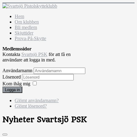
Hem
Om klubben
Bli medlem
Skjuttider
Prova-På-Skytte
Medlemssidor
Kontakta
Svartsjö PSK
för att få en
användare att logga in med.
Användarnamn
Lösenord
Kom ihåg mig
Logga in
Glömt användarnamn?
Glömt lösenord?
Nyheter Svartsjö PSK