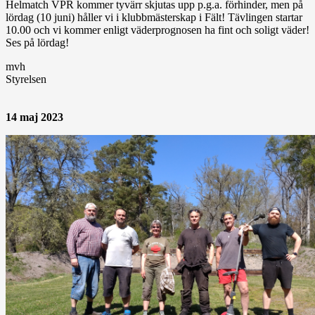
Helmatch VPR kommer tyvärr skjutas upp p.g.a. förhinder, men på
lördag (10 juni) håller vi i klubbmästerskap i Fält! Tävlingen startar
10.00 och vi kommer enligt väderprognosen ha fint och soligt väder!
Ses på lördag!
mvh
Styrelsen
14 maj 2023