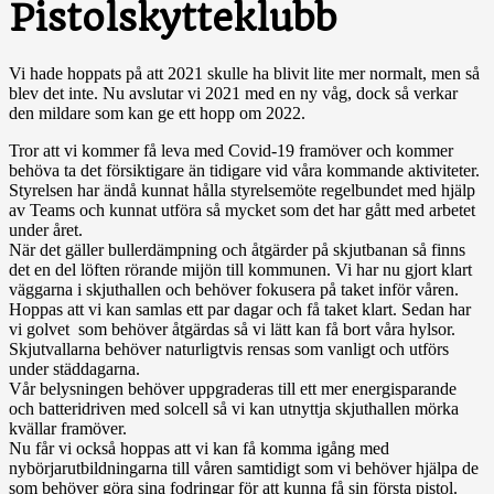
Pistolskytteklubb
Vi hade hoppats på att 2021 skulle ha blivit lite mer normalt, men så
blev det inte. Nu avslutar vi 2021 med en ny våg, dock så verkar
den mildare som kan ge ett hopp om 2022.
Tror att vi kommer få leva med Covid-19 framöver och kommer
behöva ta det försiktigare än tidigare vid våra kommande aktiviteter.
Styrelsen har ändå kunnat hålla styrelsemöte regelbundet med hjälp
av Teams och kunnat utföra så mycket som det har gått med arbetet
under året.
När det gäller bullerdämpning och åtgärder på skjutbanan så finns
det en del löften rörande mijön till kommunen. Vi har nu gjort klart
väggarna i skjuthallen och behöver fokusera på taket inför våren.
Hoppas att vi kan samlas ett par dagar och få taket klart. Sedan har
vi golvet som behöver åtgärdas så vi lätt kan få bort våra hylsor.
Skjutvallarna behöver naturligtvis rensas som vanligt och utförs
under städdagarna.
Vår belysningen behöver uppgraderas till ett mer energisparande
och batteridriven med solcell så vi kan utnyttja skjuthallen mörka
kvällar framöver.
Nu får vi också hoppas att vi kan få komma igång med
nybörjarutbildningarna till våren samtidigt som vi behöver hjälpa de
som behöver göra sina fodringar för att kunna få sin första pistol.