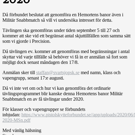
Då förbundet beslutat att genomföra en Hemortens banor även i
Militär Snabbmatch så vill vi undersöka intresset för detta.
Tävlingen ska genomföras under tiden september 5 till 27 och
kommer att ske vid ett begränsat antal skjuttillfällen som samma sätt
som vi gjorde i Precision.
Då tävlingen ev. kommer att genomföras med begränsningar i antal
skyttar vid varje tillfälle så behöver vi få in er anmälan så fort som
möjligt dock senast måndagen den 17/8.
Anmälan sker till
staffan@svartsjopsk.se
med namn, klass och
vapengrupp, senast 17:e augusti.
Då vi inte vet om och hur vi kan genomföra det ordinarie
tävlingsprogrammet blir kanske denna Hemortens banor Militär
Snabbmatch en av få tävlingar under 2020.
För klasser och vapengrupper se förbundets
inbjudan:
https://www.pistolskytteforbundet.se//app/uploads/2020/06/
2020-MSn.pdf
Med vänlig hälsning