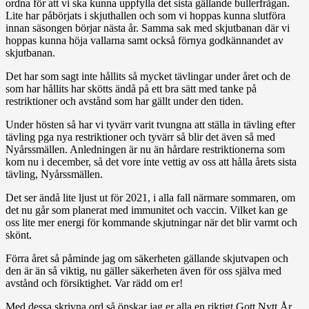
ordna för att vi ska kunna uppfylla det sista gällande bullerfrågan.
Lite har påbörjats i skjuthallen och som vi hoppas kunna slutföra
innan säsongen börjar nästa år. Samma sak med skjutbanan där vi
hoppas kunna höja vallarna samt också förnya godkännandet av
skjutbanan.
Det har som sagt inte hållits så mycket tävlingar under året och de
som har hållits har skötts ändå på ett bra sätt med tanke på
restriktioner och avstånd som har gällt under den tiden.
Under hösten så har vi tyvärr varit tvungna att ställa in tävling efter
tävling pga nya restriktioner och tyvärr så blir det även så med
Nyårssmällen. Anledningen är nu än hårdare restriktionerna som
kom nu i december, så det vore inte vettig av oss att hålla årets sista
tävling, Nyårssmällen.
Det ser ändå lite ljust ut för 2021, i alla fall närmare sommaren, om
det nu går som planerat med immunitet och vaccin. Vilket kan ge
oss lite mer energi för kommande skjutningar när det blir varmt och
skönt.
Förra året så påminde jag om säkerheten gällande skjutvapen och
den är än så viktig, nu gäller säkerheten även för oss själva med
avstånd och försiktighet. Var rädd om er!
Med dessa skrivna ord så önskar jag er alla en riktigt Gott Nytt År