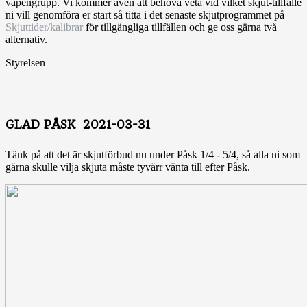
vapengrupp. Vi kommer även att behöva veta vid vilket skjut-tillfälle
ni vill genomföra er start så titta i det senaste skjutprogrammet på
Skjuttider/kalibrar
för tillgängliga tillfällen och ge oss gärna två
alternativ.
Styrelsen
GLAD PÅSK 2021-03-31
Tänk på att det är skjutförbud nu under Påsk 1/4 - 5/4, så alla ni som
gärna skulle vilja skjuta måste tyvärr vänta till efter Påsk.