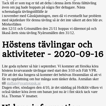
Tack till er som tog er tid att delta i denna årets första fälttävling
även om jag hade hoppats på några fler deltagare. Nästa
schemalagda tävlingstillfälle är
i november med Gåsskjutningen, men då vi eventuellt har problem
med skjutledare för denna tävling så är det inte säkert att den blir av.
Mörkerfälten
den 12/11 och Grissmällen den 21/11 hoppas vi däremot på och
likaså årets sista tävling Nyårssmällen den 31/12.
Höstens tävlingar och
aktiviteter - 2020-09-16
Lite goda nyheter så här i september. Vi kommer att försöka köra
höstens kvarvarande tävlingar med start den 3/10 och Fält VPR.
För att det ska fungera så kommer det behövas föranmälan så att vi
får en uppfattning om hur många som tänker delta. Anmälan sker
till
staffan@svartsjopsk.se
Dagen efter, söndagen den 4/10, är det städdag på Holklöt vilken vi
också tänker köra även om banan just nu är i fint skick tack vare
bl.a. Thomas V insatser.