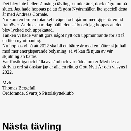
Det blev inte heller så många tävlingar under året, dock några nu på
slutet. Jag hade hoppats på att få göra Nyårsmällen lite speciell detta
år med Andreas Cornale.
Nu kom en bruten fotankel i vägen och går nu med gips för en tid
framöver. Andreas har idag hållit den själv och jag hoppas att den
blev lyckad och uppskattad.
Tanken vi hade var att göra något nytt och uppmuntrande för att få
en liten ny utmaning.
Nu hoppas vi på att 2022 ska bli ett bättre år med en bättre skjuthall
med mer energisparande belysning, så vi kan få njuta av vår
skjutning än bättre.
Var försiktiga och hålla avstånd och var rädda om er!Med dessa
skrivna ord så önskar jag er alla en riktigt Gott Nytt År och vi syns i
2022.
Mvh
Thomas Bergefall
Ordförande, Svartsjö Pistolskytteklubb
Nästa tävling