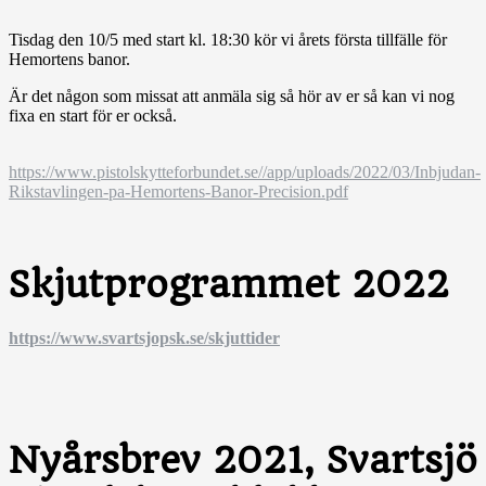
Tisdag den 10/5 med start kl. 18:30 kör vi årets första tillfälle för
Hemortens banor.
Är det någon som missat att anmäla sig så hör av er så kan vi nog
fixa en start för er också.
https://www.pistolskytteforbundet.se//app/uploads/2022/03/Inbjudan-
Rikstavlingen-pa-Hemortens-Banor-Precision.pdf
Skjutprogrammet 2022
https://www.svartsjopsk.se/skjuttider
Nyårsbrev 2021, Svartsjö