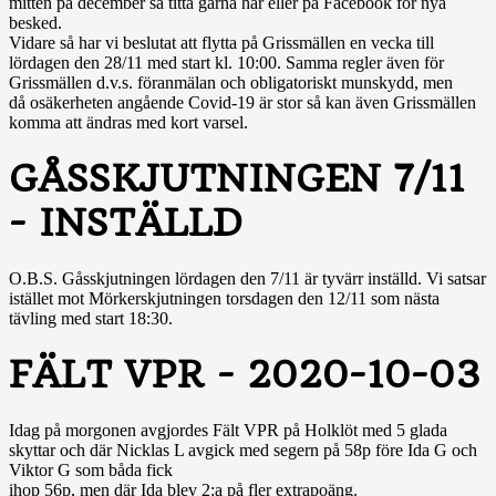
mitten på december så titta gärna här eller på Facebook för nya
besked.
Vidare så har vi beslutat att flytta på Grissmällen en vecka till
lördagen den 28/11 med start kl. 10:00. Samma regler även för
Grissmällen d.v.s. föranmälan och obligatoriskt munskydd, men
då
osäkerheten angående Covid-19 är stor så kan även Grissmällen
komma att ändras med kort varsel.
GÅSSKJUTNINGEN 7/11
- INSTÄLLD
O.B.S. Gåsskjutningen lördagen den 7/11 är tyvärr inställd. Vi satsar
istället mot Mörkerskjutningen torsdagen den 12/11 som nästa
tävling med start 18:30.
FÄLT VPR - 2020-10-03
Idag på morgonen avgjordes Fält VPR på Holklöt med 5 glada
skyttar och där Nicklas L avgick med segern på 58p före Ida G och
Viktor G
som båda fick
ihop 56p, men där Ida blev 2:a på fler extrapoäng.