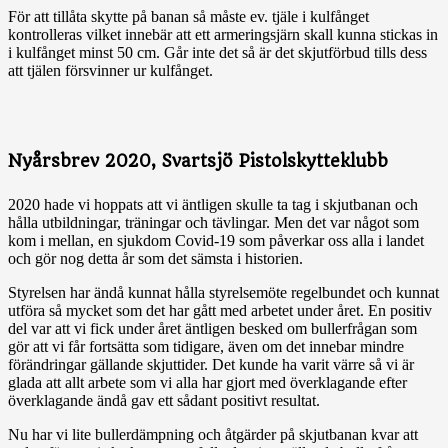
För att tillåta skytte på banan så måste ev. tjäle i kulfånget
kontrolleras vilket innebär att ett armeringsjärn skall kunna stickas in
i kulfånget minst 50 cm. Går inte det så är det skjutförbud tills dess
att tjälen försvinner ur kulfånget.
Nyårsbrev 2020, Svartsjö Pistolskytteklubb
2020 hade vi hoppats att vi äntligen skulle ta tag i skjutbanan och
hålla utbildningar, träningar och tävlingar. Men det var något som
kom i mellan, en sjukdom Covid-19 som påverkar oss alla i landet
och gör nog detta år som det sämsta i historien.
Styrelsen har ändå kunnat hålla styrelsemöte regelbundet och kunnat
utföra så mycket som det har gått med arbetet under året. En positiv
del var att vi fick under året äntligen besked om bullerfrågan som
gör att vi får fortsätta som tidigare, även om det innebar mindre
förändringar gällande skjuttider. Det kunde ha varit värre så vi är
glada att allt arbete som vi alla har gjort med överklagande efter
överklagande ändå gav ett sådant positivt resultat.
Nu har vi lite bullerdämpning och åtgärder på skjutbanan kvar att