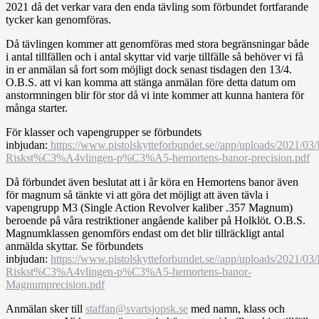
2021 då det verkar vara den enda tävling som förbundet fortfarande
tycker kan genomföras.
Då tävlingen kommer att genomföras med stora begränsningar både
i antal tillfällen och i antal skyttar vid varje tillfälle så behöver vi få
in er anmälan så fort som möjligt dock senast tisdagen den 13/4.
O.B.S. att vi kan komma att stänga anmälan före detta datum om
anstormningen blir för stor då vi inte kommer att kunna hantera för
många starter.
För klasser och vapengrupper se förbundets
inbjudan:
https://www.pistolskytteforbundet.se//app/uploads/2021/03/
Riskst%C3%A4vlingen-p%C3%A5-hemortens-banor-precision.pdf
Då förbundet även beslutat att i år köra en Hemortens banor även
för magnum så tänkte vi att göra det möjligt att även tävla i
vapengrupp M3 (Single Action Revolver kaliber .357 Magnum)
beroende på våra restriktioner angående kaliber på Holklöt. O.B.S.
Magnumklassen genomförs endast om det blir tillräckligt antal
anmälda skyttar. Se förbundets
inbjudan:
https://www.pistolskytteforbundet.se//app/uploads/2021/03/
Riskst%C3%A4vlingen-p%C3%A5-hemortens-banor-
Magnumprecision.pdf
Anmälan sker till
staffan@svartsjopsk.se
med namn, klass och