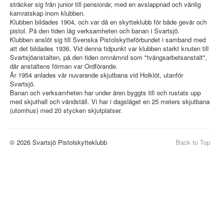
sträcker sig från junior till pensionär, med en avslappnad och vänlig
kamratskap inom klubben.
Klubben bildades 1904, och var då en skytteklubb för både gevär och
pistol. På den tiden låg verksamheten och banan i Svartsjö.
Klubben anslöt sig till Svenska Pistolskytteförbundet i samband med
att det bildades 1936. Vid denna tidpunkt var klubben starkt knuten till
Svartsjöanstalten, på den tiden omnämnd som "tvångsarbetsanstalt",
där anstaltens förman var Ordförande.
År 1954 anlades vår nuvarande skjutbana vid Holklöt, utanför
Svartsjö.
Banan och verksamheten har under åren byggts till och rustats upp
med skjuthall och vändställ. Vi har i dagsläget en 25 meters skjutbana
(utomhus) med 20 stycken skjutplatser.
© 2026 Svartsjö Pistolskytteklubb
Back to Top