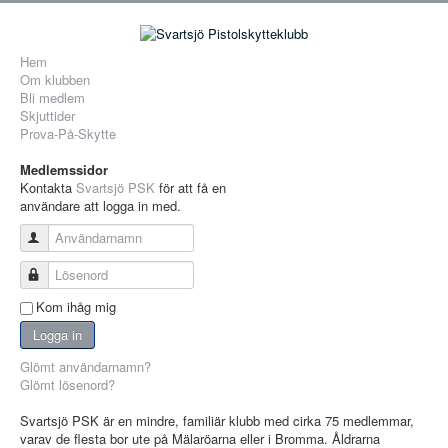
Hem
Om klubben
Bli medlem
Skjuttider
Prova-På-Skytte
Medlemssidor
Kontakta
Svartsjö PSK
för att få en
användare att logga in med.
Användarnamn
Lösenord
Kom ihåg mig
Logga in
Glömt användarnamn?
Glömt lösenord?
Svartsjö PSK är en mindre, familiär klubb med cirka 75 medlemmar,
varav de flesta bor ute på Mälaröarna eller i Bromma. Åldrarna