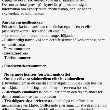
Uppge att det är Prova-På-Skytte du är intresserad av.
De som avslutat prova-på-skyttet får på plats med sig hem
information om nybörjarkurs, medlemskap, och lite annan
skytterelaterad information.
Ansöka om medlemskap
För att skicka in en ansökan (om du har egna licenser eller
pistolskyttekortet), skickar du ett email till
sekreterare@svartsjopsk.se
och anger följande:
-
Fullständigt namn
- så som det står skrivet på körkort/pass, samt
ev. tilltalsnamn
-
Personnummer
-
Bostadsadress
-
Telefonnummer
-
Pistolskyttekortsnummer
-
Nuvarande licenser (pistoler, målskytte)
- Om du vill vara stödmedlem eller huvudmedlem
(Huvudmedlem är du om du ämnar skjuta huvudsakligen hos oss,
och skjuta dina fordringar och förnya licenserna hos oss)
-
Alternativ emailadress
(om du har fler än den du använder för
denna anmälan), se mer info nedan
-
Två tidigare skyttereferenser
- befintliga eller före detta
medlemmar i vår klubb, Ordförande eller annan ur styrelsen från din
tidigare eller nuvarande klubb, eller någon annan, allmänt känd