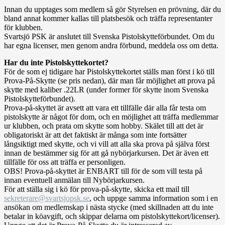
Innan du upptages som medlem så gör Styrelsen en prövning, där du
bland annat kommer kallas till platsbesök och träffa representanter
för klubben.
Svartsjö PSK är anslutet till Svenska Pistolskytteförbundet. Om du
har egna licenser, men genom andra förbund, meddela oss om detta.
Har du inte Pistolskyttekortet?
För de som ej tidigare har Pistolskyttekortet ställs man först i kö till
Prova-På-Skytte (se pris nedan), där man får möjlighet att prova på
skytte med kaliber .22LR (under former för skytte inom Svenska
Pistolskytteförbundet).
Prova-på-skyttet är avsett att vara ett tillfälle där alla får testa om
pistolskytte är något för dom, och en möjlighet att träffa medlemmar
ur klubben, och prata om skytte som hobby. Skälet till att det är
obligatoriskt är att det faktiskt är många som inte fortsätter
långsiktigt med skytte, och vi vill att alla ska prova på själva först
innan de bestämmer sig för att gå nybörjarkursen. Det är även ett
tillfälle för oss att träffa er personligen.
OBS! Prova-på-skyttet är ENBART till för de som vill testa på
innan eventuell anmälan till Nybörjarkursen.
För att ställa sig i kö för prova-på-skytte, skicka ett mail till
sekreterare@svartsjopsk.se
, och uppge samma information som i en
ansökan om medlemskap i nästa stycke (med skillnaden att du inte
betalar in köavgift, och skippar delarna om pistolskyttekort/licenser).