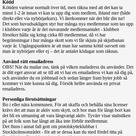
Kötid
Kötiden varierar normalt över tid, men räkna med att det kan ta
minst 1-2 år innan vi kan ta upp dig som medlem, ibland mer (både
direkt eller via nybörjarkurs). Vi återkommer när det blir din tur!
Det som huvudsakligen styr hur många nya medlemmar som tas upp
i klubben varje år är det nuvarande medlemsantalet - klubben
försöker hålla sig kring cirka 80 medlemmar, då vi har
begränsningar i hur många skott som vi får skjuta på skjutbanan
varje år. Utgångspunkten är att man har samma kötid oavsett om
man är nybörjare eller ej – det är antalet ködagar som räknas.
Använd rätt emailadress
OBS! När du mailar oss, tänk på vilken mailadress du använder. Det
är ditt eget ansvar att se till att vi har en emailadress vi kan nå dig på,
och använder du en jobbmail och sedan längre fram byter jobb så
kommer vi inte kunna nå dig. Försök hellre använda en privat
emailadress.
Personliga förutsättningar
Bo i eller nära kommunen. För att skaffa och behålla sina licenser
krävs det att man är aktiv som skytt, och bor man för långt bort kan
det bli en utmaning att vara långvarigt aktiv. Tyvärr visar statistiken
på att folk som har långt att åka inte förblir medlemmar.
Det finns i annat fall gott om pistolskytteklubbar i
Stockholmsområdet - för att se dessa kan du med fördel titta på