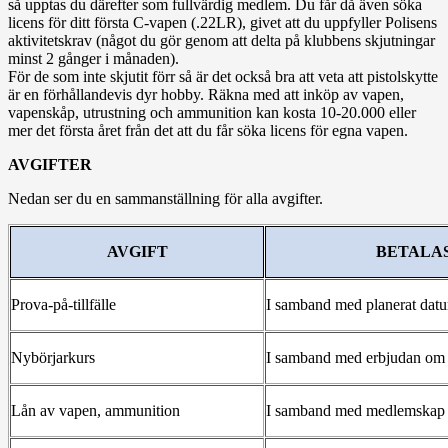
så upptas du därefter som fullvärdig medlem. Du får då även söka
licens för ditt första C-vapen (.22LR), givet att du uppfyller Polisens
aktivitetskrav (något du gör genom att delta på klubbens skjutningar
minst 2 gånger i månaden).
För de som inte skjutit förr så är det också bra att veta att pistolskytte
är en förhållandevis dyr hobby. Räkna med att inköp av vapen,
vapenskåp, utrustning och ammunition kan kosta 10-20.000 eller
mer det första året från det att du får söka licens för egna vapen.
AVGIFTER
Nedan ser du en sammanställning för alla avgifter.
AVGIFT
BETALA
Prova-på-tillfälle
I samband med planerat dat
Nybörjarkurs
I samband med erbjudan om 
Lån av vapen, ammunition
I samband med medlemskap