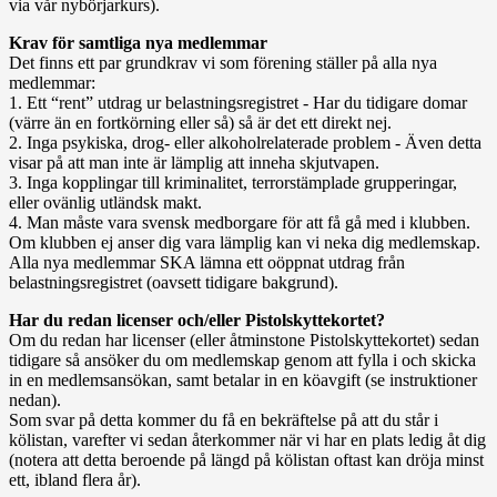
via vår nybörjarkurs).
Krav för samtliga nya medlemmar
Det finns ett par grundkrav vi som förening ställer på alla nya
medlemmar:
1. Ett “rent” utdrag ur belastningsregistret - Har du tidigare domar
(värre än en fortkörning eller så) så är det ett direkt nej.
2. Inga psykiska, drog- eller alkoholrelaterade problem - Även detta
visar på att man inte är lämplig att inneha skjutvapen.
3. Inga kopplingar till kriminalitet, terrorstämplade grupperingar,
eller ovänlig utländsk makt.
4. Man måste vara svensk medborgare för att få gå med i klubben.
Om klubben ej anser dig vara lämplig kan vi neka dig medlemskap.
Alla nya medlemmar SKA lämna ett oöppnat utdrag från
belastningsregistret (oavsett tidigare bakgrund).
Har du redan licenser och/eller Pistolskyttekortet?
Om du redan har licenser (eller åtminstone Pistolskyttekortet) sedan
tidigare så ansöker du om medlemskap genom att fylla i och skicka
in en medlemsansökan, samt betalar in en köavgift (se instruktioner
nedan).
Som svar på detta kommer du få en bekräftelse på att du står i
kölistan, varefter vi sedan återkommer när vi har en plats ledig åt dig
(notera att detta beroende på längd på kölistan oftast kan dröja minst
ett, ibland flera år).