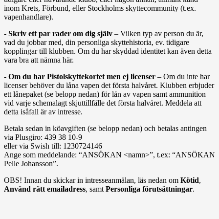
inom Krets, Förbund, eller Stockholms skyttecommunity (t.ex.
vapenhandlare).
-
Skriv ett par rader om dig själv
– Vilken typ av person du är,
vad du jobbar med, din personliga skyttehistoria, ev. tidigare
kopplingar till klubben. Om du har skyddad identitet kan även detta
vara bra att nämna här.
- Om du har Pistolskyttekortet men ej licenser
– Om du inte har
licenser behöver du låna vapen det första halvåret. Klubben erbjuder
ett lånepaket (se belopp nedan) för lån av vapen samt ammunition
vid varje schemalagt skjuttillfälle det första halvåret. Meddela att
detta isåfall är av intresse.
Betala sedan in köavgiften (se belopp nedan) och betalas antingen
via Plusgiro: 439 38 10-9
eller via Swish till: 1230724146
Ange som meddelande: “ANSÖKAN <namn>”, t.ex: “ANSÖKAN
Pelle Johansson”.
OBS! Innan du skickar in intresseanmälan, läs nedan om
Kötid
,
Använd rätt emailadress
, samt
Personliga förutsättningar
.