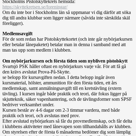
Stockholms Pistolskyttekrets hemsida:
https://skyttekretsen.se/foreningar/
Om du inte bor i Stockholms län så uppmanar vi dig därför att söka
dig till andra klubbar som ligger närmare (såvida inte särskilda skäl
föreligger).
Medlemsavgift
För de som redan har Pistolskyttekortet (och inte går nybörjarkursen
eller betalar lånepaketet) betalar man in denna i samband med att
man tas upp som medlem i klubben.
Om nybörjarkursen och första tiden som nybliven pistolskytt
Svartsjö PSK håller oftast en nybörjarkurs varje vår. För att få gå
den krävs avslutat Prova-På-Skytte.
se belopp för kursavgiften nedan. I detta belopp ingår även
kursmaterial, hölster, ammunition för den första tiden, ett års
medlemskap, samt anmälningsavgift till en kretstävling (extern
tävling). I kursen ingår både praktik och teori, där fokus ligger på
skjutteknik, säker vapenhantering, och de tävlingsformer som SPSF
bedriver verksamhet under.
Kursen består av 4-6 dagar om 2-3 timmar vardera, med både
praktik och teori, och avslutas med prov.
Efter avslutad nybörjarkurs så får du provmedlemskap, och får delta
i klubbens aktiviteter med lånevapen som tillhandahålls av klubben.
Om styrelsen efter de första 6 månaderna bedömer dig som lämplig